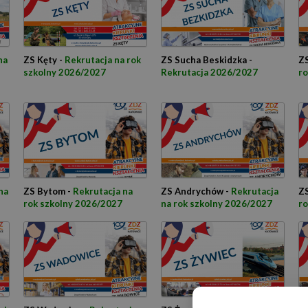
na
ZS Kęty -
Rekrutacja na rok
ZS Sucha Beskidzka -
ZS
szkolny 2026/2027
Rekrutacja 2026/2027
ro
na
ZS Bytom -
Rekrutacja na
ZS Andrychów -
Rekrutacja
ZS
rok szkolny 2026/2027
na rok szkolny 2026/2027
ro