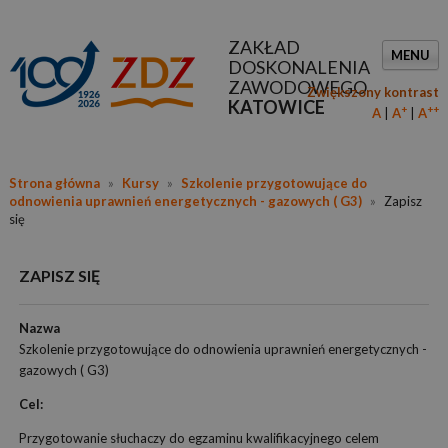
ZAKŁAD
MENU
DOSKONALENIA
ZAWODOWEGO
Zwiększony kontrast
KATOWICE
+
++
A
A
A
Strona główna
»
Kursy
»
Szkolenie przygotowujące do
odnowienia uprawnień energetycznych - gazowych ( G3)
»
Zapisz
się
ZAPISZ SIĘ
Nazwa
Szkolenie przygotowujące do odnowienia uprawnień energetycznych -
gazowych ( G3)
Cel:
Przygotowanie słuchaczy do egzaminu kwalifikacyjnego celem