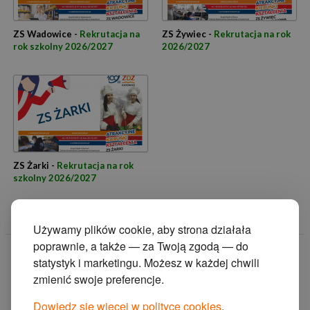
ZS Wadowice -
Rekrutacja na
ZS Żywiec -
Rekrutacja na rok
rok szkolny 2026/2027
2026/2027
ZS Żarki -
Rekrutacja na rok
szkolny 2026/2027
Używamy plików cookie, aby strona działała
poprawnie, a także — za Twoją zgodą — do
© 2014 Zakład
statystyk i marketingu. Możesz w każdej chwili
Doskonalenia
zmienić swoje preferencje.
Zawodowego w
Katowicach.
Dowiedz się więcej w polityce cookies
.