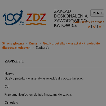
ZAKŁAD
MENU
DOSKONALENIA
ZAWODOWEGO
Zwiększony kontrast
KATOWICE
+
++
A
A
A
Strona główna
»
Kursy
»
Guzik z pętelką - warsztaty krawieckie
dla początkujących
»
Zapisz się
ZAPISZ SIĘ
Nazwa
Guzik z pętelką - warsztaty krawieckie dla początkujących
Cel:
Przełamanie niechęci do igły i maszyny do szycia.
Ośrodek: