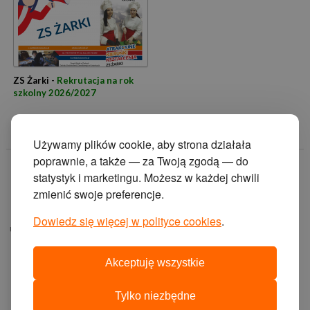
ZS Żarki -
Rekrutacja na rok
szkolny 2026/2027
Używamy plików cookie, aby strona działała
poprawnie, a także — za Twoją zgodą — do
© 2014 Zakład
statystyk i marketingu. Możesz w każdej chwili
Doskonalenia
zmienić swoje preferencje.
Zawodowego w
Katowicach.
Dowiedz się więcej w polityce cookies
.
ul. Krasińskiego 2, 40-
019 Katowice
Akceptuję wszystkie
projekt i wykonanie:
agencja interaktywna
Tylko niezbędne
cyberstudio