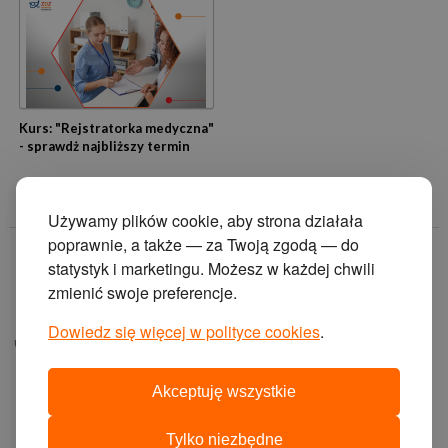
Kurs: "Rejstratorka medyczna"
- sprawdż najbliższy termin
Używamy plików cookie, aby strona działała
poprawnie, a także — za Twoją zgodą — do
© 2014 Zakład
statystyk i marketingu. Możesz w każdej chwili
Doskonalenia
zmienić swoje preferencje.
Zawodowego w
Katowicach.
Dowiedz się więcej w polityce cookies
.
ul. Krasińskiego 2, 40-
019 Katowice
Akceptuję wszystkie
projekt i wykonanie:
agencja interaktywna
Tylko niezbędne