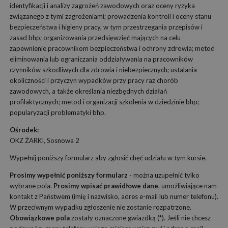
identyfikacji i analizy zagrożeń zawodowych oraz oceny ryzyka
związanego z tymi zagrożeniami; prowadzenia kontroli i oceny stanu
bezpieczeństwa i higieny pracy, w tym przestrzegania przepisów i
zasad bhp; organizowania przedsięwzięć mających na celu
zapewnienie pracownikom bezpieczeństwa i ochrony zdrowia; metod
eliminowania lub ograniczania oddziaływania na pracowników
czynników szkodliwych dla zdrowia i niebezpiecznych; ustalania
okoliczności i przyczyn wypadków przy pracy raz chorób
zawodowych, a także określania niezbędnych działań
profilaktycznych; metod i organizacji szkolenia w dziedzinie bhp;
popularyzacji problematyki bhp.
Ośrodek:
OKZ ŻARKI, Sosnowa 2
Wypełnij poniższy formularz aby zgłosić chęć udziału w tym kursie.
Prosimy wypełnić poniższy formularz
- można uzupełnić tylko
wybrane pola.
Prosimy wpisać prawidłowe dane
, umożliwiające nam
kontakt z Państwem (imię i nazwisko, adres e-mail lub numer telefonu).
W przeciwnym wypadku zgłoszenie nie zostanie rozpatrzone.
Obowiązkowe pola
zostały oznaczone gwiazdką (*). Jeśli nie chcesz