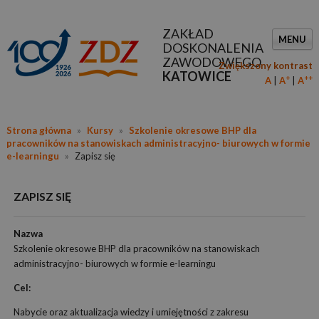
ZAKŁAD
MENU
DOSKONALENIA
ZAWODOWEGO
Zwiększony kontrast
KATOWICE
+
++
A
A
A
Strona główna
»
Kursy
»
Szkolenie okresowe BHP dla
pracowników na stanowiskach administracyjno- biurowych w formie
e-learningu
»
Zapisz się
ZAPISZ SIĘ
Nazwa
Szkolenie okresowe BHP dla pracowników na stanowiskach
administracyjno- biurowych w formie e-learningu
Cel:
Nabycie oraz aktualizacja wiedzy i umiejętności z zakresu