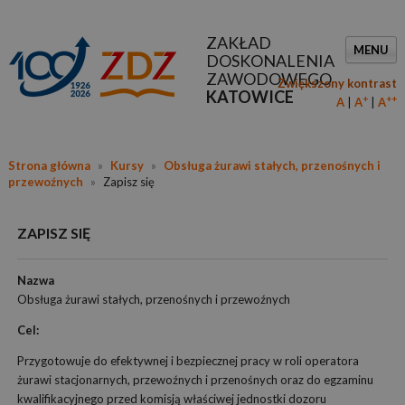
ZAKŁAD
MENU
DOSKONALENIA
ZAWODOWEGO
Zwiększony kontrast
KATOWICE
+
++
A
A
A
Strona główna
»
Kursy
»
Obsługa żurawi stałych, przenośnych i
przewoźnych
»
Zapisz się
ZAPISZ SIĘ
Nazwa
Obsługa żurawi stałych, przenośnych i przewoźnych
Cel:
Przygotowuje do efektywnej i bezpiecznej pracy w roli operatora
żurawi stacjonarnych, przewoźnych i przenośnych oraz do egzaminu
kwalifikacyjnego przed komisją właściwej jednostki dozoru