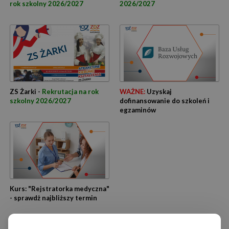
rok szkolny 2026/2027
2026/2027
ZS Żarki -
Rekrutacja na rok
WAŻNE:
Uzyskaj
szkolny 2026/2027
dofinansowanie do szkoleń i
egzaminów
Kurs: "Rejstratorka medyczna"
- sprawdż najbliższy termin