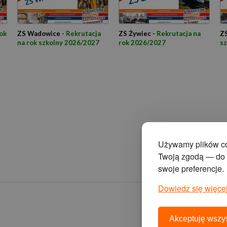
ok
ZS Wadowice -
Rekrutacja
ZS Żywiec -
Rekrutacja na
ZS
na rok szkolny 2026/2027
rok 2026/2027
s
Używamy plików coo
Twoją zgodą — do s
swoje preferencje.
Dowiedz się więcej
Akceptuję wszys