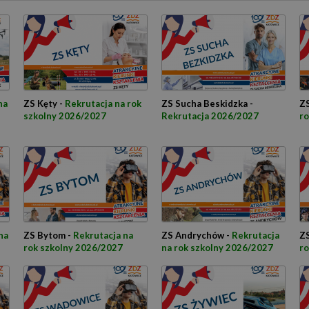
na
ZS Kęty -
Rekrutacja na rok
ZS Sucha Beskidzka -
ZS
szkolny 2026/2027
Rekrutacja 2026/2027
ro
na
ZS Bytom -
Rekrutacja na
ZS Andrychów -
Rekrutacja
ZS
rok szkolny 2026/2027
na rok szkolny 2026/2027
ro