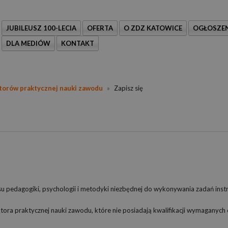
JUBILEUSZ 100-LECIA
OFERTA
O ZDZ KATOWICE
OGŁOSZEN
DLA MEDIÓW
KONTAKT
ktorów praktycznej nauki zawodu
»
Zapisz się
esu pedagogiki, psychologii i metodyki niezbędnej do wykonywania zadań inst
uktora praktycznej nauki zawodu, które nie posiadają kwalifikacji wymaganych