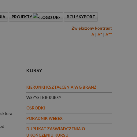
IA
PROJEKTY
BCU SKYPORT
Zwiększony kontrast
+
++
A
A
A
KURSY
KIERUNKI KSZTAŁCENIA WG BRANŻ
WSZYSTKIE KURSY
OŚRODKI
ruktora
PORADNIK WEBEX
 od
DUPLIKAT ZAŚWIADCZENIA O
UKOŃCZENIU KURSU