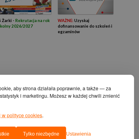
 Żarki -
Rekrutacja na rok
WAŻNE:
Uzyskaj
zkolny 2026/2027
dofinansowanie do szkoleń i
egzaminów
kie, aby strona działała poprawnie, a także — za
tatystyk i marketingu. Możesz w każdej chwili zmienić
 w polityce cookies
.
projekt i wykonanie:
agencja interaktywna cyberstudio
cms:
abeon
tkie
Tylko niezbędne
Ustawienia