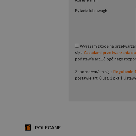
Adres e-mail:
Pytania lub uwagi:
Wyrażam zgodę na przetwarzani
się z
Zasadami przetwarzania d
podstawie art.13 ogólnego rozpo
Zapoznałem/am się z
Regulamin ś
postawie art. 8 ust. 1 pkt 1 Ustaw
POLECANE