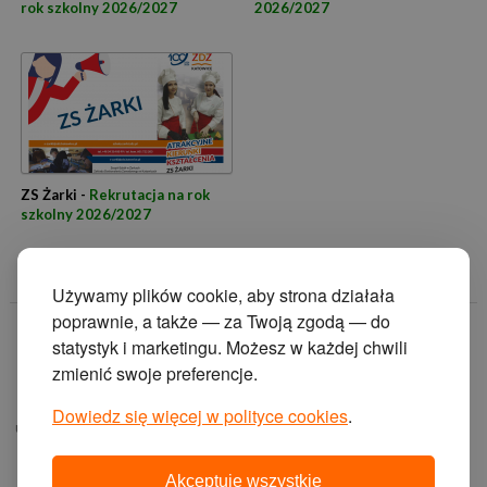
rok szkolny 2026/2027
2026/2027
ZS Żarki -
Rekrutacja na rok
szkolny 2026/2027
Używamy plików cookie, aby strona działała
poprawnie, a także — za Twoją zgodą — do
© 2014 Zakład
statystyk i marketingu. Możesz w każdej chwili
Doskonalenia
zmienić swoje preferencje.
Zawodowego w
Katowicach.
Dowiedz się więcej w polityce cookies
.
ul. Krasińskiego 2, 40-
019 Katowice
Akceptuję wszystkie