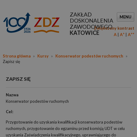
ZAKŁAD
MENU
DOSKONALENIA
ZAWODOWEGO
Zwiększony kontrast
KATOWICE
+
++
A
A
A
Strona główna
»
Kursy
»
Konserwator podestów ruchomych
»
Zapisz się
ZAPISZ SIĘ
Nazwa
Konserwator podestów ruchomych
Cel:
Przygotowanie do uzyskania kwalifikacji konserwatora podestów
ruchomych, przygotowanie do egzaminu przed komisją UDT w celu
uzyskania Zaświadczenia kwalifikacyjnego, uprawniającego do