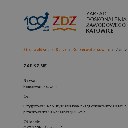
ZAKŁAD
DOSKONALENIA
ZAWODOWEGO
KATOWICE
Strona główna
»
Kursy
»
Konserwator suwnic
»
Zapisz 
ZAPISZ SIĘ
Nazwa
Konserwator suwnic
Cel:
Przygotowanie do uzyskania kwalifikacji konserwatora suwnic
przeprowadzania konserwacji suwnic.
Ośrodek:
OKZ ŻARKI, Sosnowa 2