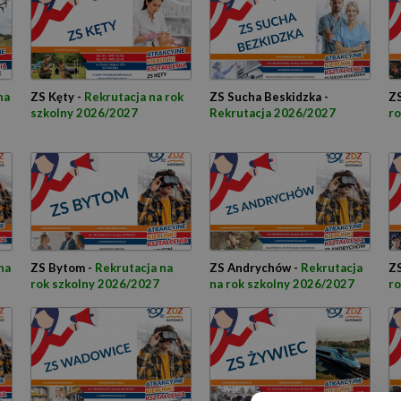
na
ZS Kęty -
Rekrutacja na rok
ZS Sucha Beskidzka -
ZS
szkolny 2026/2027
Rekrutacja 2026/2027
ro
na
ZS Bytom -
Rekrutacja na
ZS Andrychów -
Rekrutacja
ZS
rok szkolny 2026/2027
na rok szkolny 2026/2027
ro