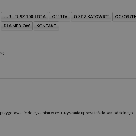
JUBILEUSZ 100-LECIA
OFERTA
O ZDZ KATOWICE
OGŁOSZEN
DLA MEDIÓW
KONTAKT
się
, przygotowanie do egzaminu w celu uzyskania uprawnień do samodzielnego