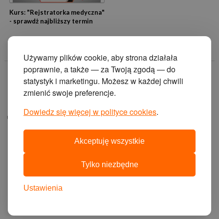
Kurs: "Rejstratorka medyczna"
- sprawdż najbliższy termin
Używamy plików cookie, aby strona działała
poprawnie, a także — za Twoją zgodą — do
© 2014 Zakład
statystyk i marketingu. Możesz w każdej chwili
Doskonalenia
zmienić swoje preferencje.
Zawodowego w
Katowicach.
Dowiedz się więcej w polityce cookies
.
ul. Krasińskiego 2, 40-
019 Katowice
Akceptuję wszystkie
projekt i wykonanie:
agencja interaktywna
Tylko niezbędne
cyberstudio
cms:
abeon
Ustawienia