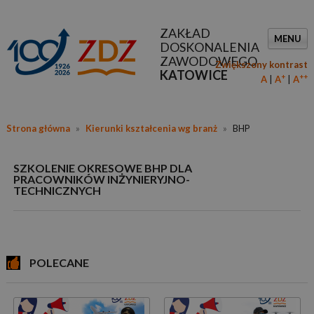
ZAKŁAD
MENU
DOSKONALENIA
ZAWODOWEGO
Zwiększony kontrast
KATOWICE
+
++
A
A
A
Strona główna
»
Kierunki kształcenia wg branż
»
BHP
SZKOLENIE OKRESOWE BHP DLA
PRACOWNIKÓW INŻYNIERYJNO-
TECHNICZNYCH
POLECANE