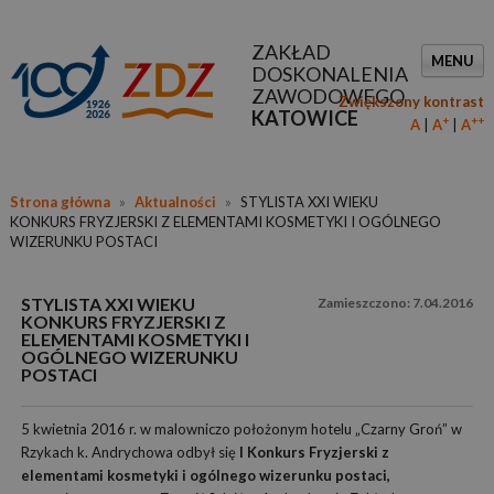
ZAKŁAD
MENU
DOSKONALENIA
ZAWODOWEGO
Zwiększony kontrast
KATOWICE
+
++
A
A
A
Strona główna
»
Aktualności
»
STYLISTA XXI WIEKU
KONKURS FRYZJERSKI Z ELEMENTAMI KOSMETYKI I OGÓLNEGO
WIZERUNKU POSTACI
STYLISTA XXI WIEKU
7.04.2016
KONKURS FRYZJERSKI Z
ELEMENTAMI KOSMETYKI I
OGÓLNEGO WIZERUNKU
POSTACI
5 kwietnia 2016 r. w malowniczo położonym hotelu „Czarny Groń” w
Rzykach k. Andrychowa odbył się
I Konkurs Fryzjerski z
elementami kosmetyki i ogólnego wizerunku postaci,