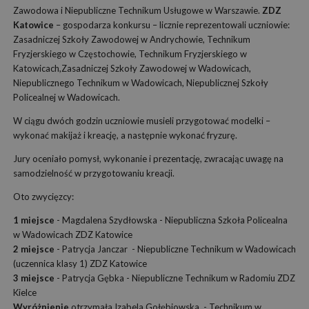
Zawodowa i Niepubliczne Technikum Usługowe w Warszawie.
ZDZ
Katowice
– gospodarza konkursu – licznie reprezentowali uczniowie:
Zasadniczej Szkoły Zawodowej w Andrychowie, Technikum
Fryzjerskiego w Częstochowie, Technikum Fryzjerskiego w
Katowicach,Zasadniczej Szkoły Zawodowej w Wadowicach,
Niepublicznego Technikum w Wadowicach, Niepublicznej Szkoły
Policealnej w Wadowicach.
W ciągu dwóch godzin uczniowie musieli przygotować modelki –
wykonać makijaż i kreację, a następnie wykonać fryzurę.
Jury oceniało pomysł, wykonanie i prezentację, zwracając uwagę na
samodzielność w przygotowaniu kreacji.
Oto zwycięzcy:
1 miejsce
- Magdalena Szydłowska - Niepubliczna Szkoła Policealna
w Wadowicach ZDZ Katowice
2 miejsce
- Patrycja Janczar - Niepubliczne Technikum w Wadowicach
(uczennica klasy 1) ZDZ Katowice
3 miejsce
- Patrycja Gębka - Niepubliczne Technikum w Radomiu ZDZ
Kielce
Wyróżnienie
otrzymała Izabela Gołębiowska - Technikum w