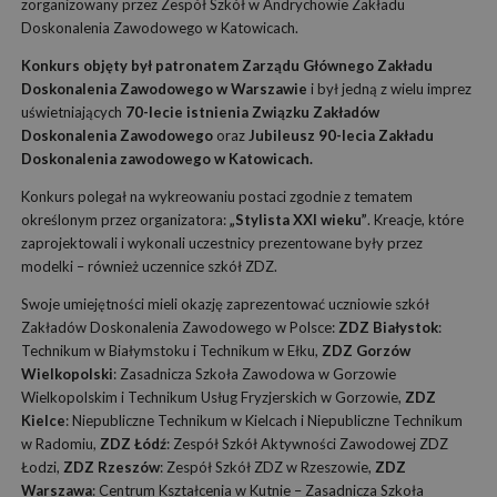
zorganizowany przez Zespół Szkół w Andrychowie Zakładu
Doskonalenia Zawodowego w Katowicach.
Konkurs objęty był patronatem Zarządu Głównego Zakładu
Doskonalenia Zawodowego w Warszawie
i był jedną z wielu imprez
uświetniających
70-lecie istnienia Związku Zakładów
Doskonalenia Zawodowego
oraz
Jubileusz 90-lecia Zakładu
Doskonalenia zawodowego w Katowicach.
Konkurs polegał na wykreowaniu postaci zgodnie z tematem
określonym przez organizatora:
„Stylista XXI wieku”
. Kreacje, które
zaprojektowali i wykonali uczestnicy prezentowane były przez
modelki – również uczennice szkół ZDZ.
Swoje umiejętności mieli okazję zaprezentować uczniowie szkół
Zakładów Doskonalenia Zawodowego w Polsce:
ZDZ Białystok
:
Technikum w Białymstoku i Technikum w Ełku,
ZDZ Gorzów
Wielkopolski
: Zasadnicza Szkoła Zawodowa w Gorzowie
Wielkopolskim i Technikum Usług Fryzjerskich w Gorzowie,
ZDZ
Kielce
: Niepubliczne Technikum w Kielcach i Niepubliczne Technikum
w Radomiu,
ZDZ Łódź
: Zespół Szkół Aktywności Zawodowej ZDZ
Łodzi,
ZDZ Rzeszów
: Zespół Szkół ZDZ w Rzeszowie,
ZDZ
Warszawa
: Centrum Kształcenia w Kutnie – Zasadnicza Szkoła