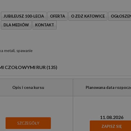
JUBILEUSZ 100-LECIA
OFERTA
O ZDZ KATOWICE
OGŁOSZEN
DLA MEDIÓW
KONTAKT
 metali, spawanie
I CZOŁOWYMI RUR (135)
Opis i cena kursu
Planowana data rozpocz
11.08.2026
SZCZEGÓŁY
ZAPISZ SIĘ