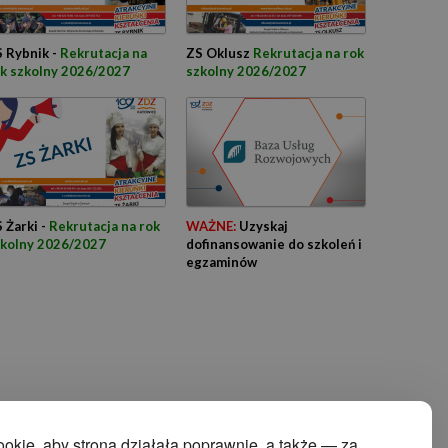
 Rybnik -
Rekrutacja na
ZS Oklusz
Rekrutacja na rok
k szkolny 2026/2027
szkolny 2026/2027
 Żarki -
Rekrutacja na rok
WAŻNE:
Uzyskaj
zkolny 2026/2027
dofinansowanie do szkoleń i
egzaminów
kie, aby strona działała poprawnie, a także — za