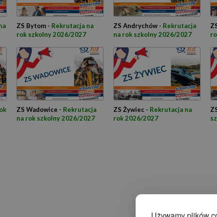
na
ZS Bytom -
Rekrutacja na
ZS Andrychów -
Rekrutacja
ZS
rok szkolny 2026/2027
na rok szkolny 2026/2027
ro
ok
ZS Wadowice -
Rekrutacja
ZS Żywiec -
Rekrutacja na
ZS
na rok szkolny 2026/2027
rok 2026/2027
s
Używamy plików coo