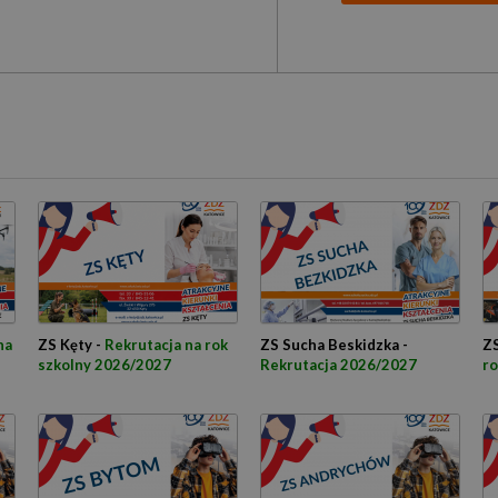
na
ZS Kęty -
Rekrutacja na rok
ZS Sucha Beskidzka -
ZS
szkolny 2026/2027
Rekrutacja 2026/2027
ro