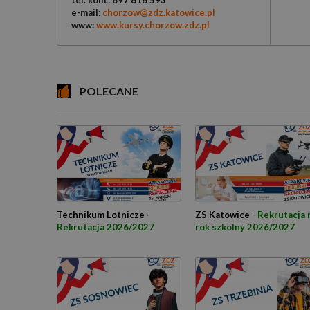
tel. kom.: 697 818 593
e-mail:
chorzow@zdz.katowice.pl
www:
www.kursy.chorzow.zdz.pl
POLECANE
Technikum Lotnicze -
ZS Katowice -
Rekrutacja 
Rekrutacja 2026/2027
rok szkolny 2026/2027