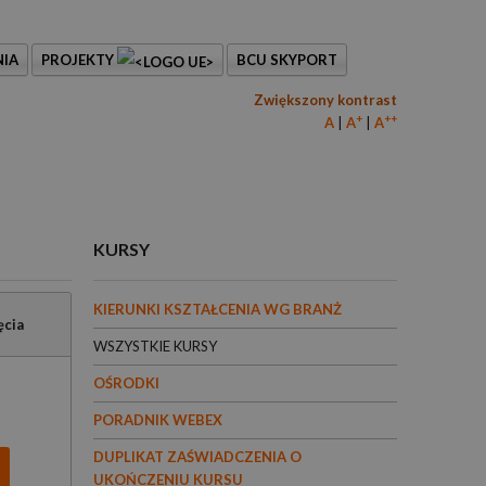
IA
PROJEKTY
BCU SKYPORT
Zwiększony kontrast
+
++
A
A
A
KURSY
KIERUNKI KSZTAŁCENIA WG BRANŻ
ęcia
WSZYSTKIE KURSY
OŚRODKI
PORADNIK WEBEX
DUPLIKAT ZAŚWIADCZENIA O
UKOŃCZENIU KURSU