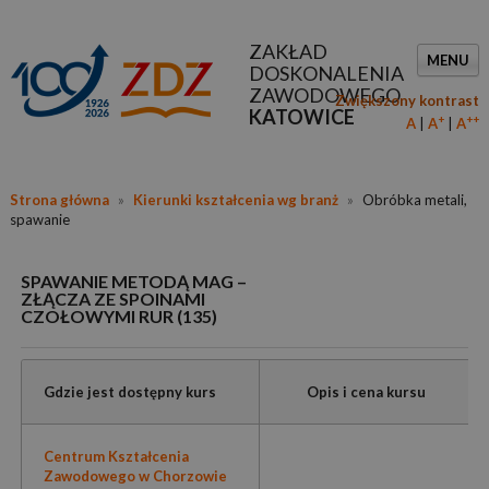
ZAKŁAD
MENU
DOSKONALENIA
ZAWODOWEGO
Zwiększony kontrast
KATOWICE
+
++
A
A
A
Strona główna
»
Kierunki kształcenia wg branż
»
Obróbka metali,
spawanie
SPAWANIE METODĄ MAG –
ZŁĄCZA ZE SPOINAMI
CZOŁOWYMI RUR (135)
Gdzie jest dostępny kurs
Opis i cena kursu
Centrum Kształcenia
Zawodowego w Chorzowie