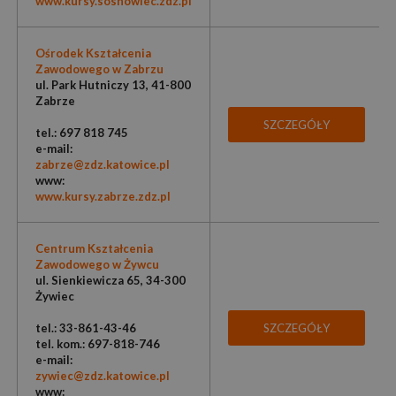
www.kursy.sosnowiec.zdz.pl
Ośrodek Kształcenia
Zawodowego w Zabrzu
ul. Park Hutniczy 13, 41-800
Zabrze
SZCZEGÓŁY
tel.: 697 818 745
e-mail:
zabrze@zdz.katowice.pl
www:
www.kursy.zabrze.zdz.pl
Centrum Kształcenia
Zawodowego w Żywcu
ul. Sienkiewicza 65, 34-300
Żywiec
tel.: 33-861-43-46
SZCZEGÓŁY
tel. kom.: 697-818-746
e-mail:
zywiec@zdz.katowice.pl
www: