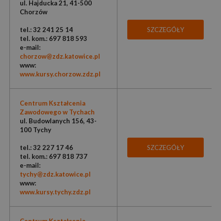
ul. Hajducka 21, 41-500
Chorzów
tel.: 32 241 25 14
SZCZEGÓŁY
tel. kom.: 697 818 593
e-mail:
chorzow@zdz.katowice.pl
www:
www.kursy.chorzow.zdz.pl
Centrum Kształcenia
Zawodowego w Tychach
ul. Budowlanych 156, 43-
100 Tychy
tel.: 32 227 17 46
SZCZEGÓŁY
tel. kom.: 697 818 737
e-mail:
tychy@zdz.katowice.pl
www:
www.kursy.tychy.zdz.pl