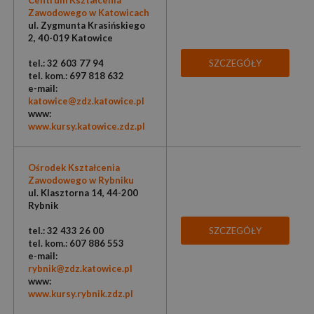
Centrum Kształcenia
Zawodowego w Katowicach
ul. Zygmunta Krasińskiego
2, 40-019 Katowice
tel.: 32 603 77 94
SZCZEGÓŁY
tel. kom.: 697 818 632
e-mail:
katowice@zdz.katowice.pl
www:
www.kursy.katowice.zdz.pl
Ośrodek Kształcenia
Zawodowego w Rybniku
ul. Klasztorna 14, 44-200
Rybnik
tel.: 32 433 26 00
SZCZEGÓŁY
tel. kom.: 607 886 553
e-mail:
rybnik@zdz.katowice.pl
www:
www.kursy.rybnik.zdz.pl