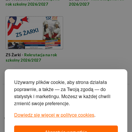
rok szkolny 2026/2027
2026/2027
ZS Żarki -
Rekrutacja na rok
szkolny 2026/2027
Używamy plików cookie, aby strona działała
poprawnie, a także — za Twoją zgodą — do
© 2014 Zakład
statystyk i marketingu. Możesz w każdej chwili
Doskonalenia
zmienić swoje preferencje.
Zawodowego w
Katowicach.
Dowiedz się więcej w polityce cookies
.
ul. Krasińskiego 2, 40-
019 Katowice