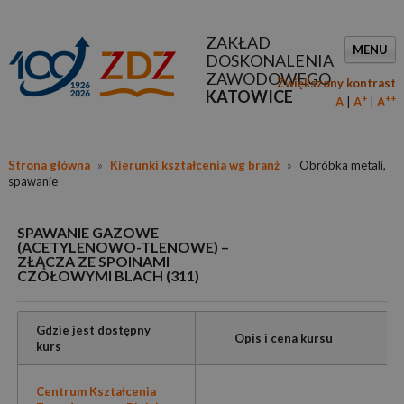
ZAKŁAD
MENU
DOSKONALENIA
ZAWODOWEGO
Zwiększony kontrast
KATOWICE
+
++
A
A
A
Strona główna
»
Kierunki kształcenia wg branż
»
Obróbka metali,
spawanie
SPAWANIE GAZOWE
(ACETYLENOWO-TLENOWE) –
ZŁĄCZA ZE SPOINAMI
CZOŁOWYMI BLACH (311)
Gdzie jest dostępny
Opis i cena kursu
kurs
Centrum Kształcenia