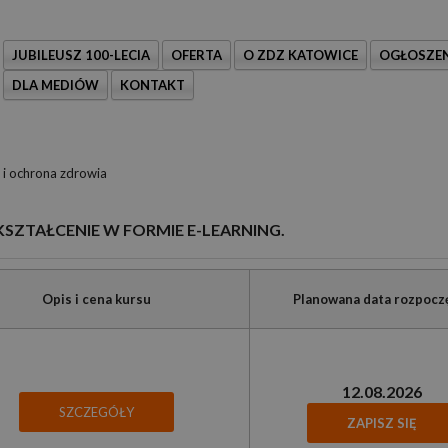
JUBILEUSZ 100-LECIA
OFERTA
O ZDZ KATOWICE
OGŁOSZEN
DLA MEDIÓW
KONTAKT
i ochrona zdrowia
KSZTAŁCENIE W FORMIE E-LEARNING.
Opis i cena kursu
Planowana data rozpocz
12.08.2026
SZCZEGÓŁY
ZAPISZ SIĘ