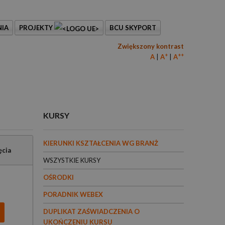
IA
PROJEKTY
BCU SKYPORT
Zwiększony kontrast
+
++
A
A
A
KURSY
KIERUNKI KSZTAŁCENIA WG BRANŻ
ęcia
WSZYSTKIE KURSY
OŚRODKI
PORADNIK WEBEX
DUPLIKAT ZAŚWIADCZENIA O
UKOŃCZENIU KURSU