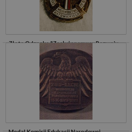
Czytaj dalej »
Złota Odznaka "Zasłużonemu w Rozwoju
Województwa Katowickiego"
4 maja 1976 r. uchwałą Prezydium Wojewódzkiej Rady
Narodowej w Katowicach nadano Zakładowi Doskonalenia
Zawodowego w Katowicach Złotej Odznaki „Zasłużonemu w
Rozwoju Województwa Katowickiego”
.
Czytaj dalej »
Medal Komisji Edukacji Narodowej