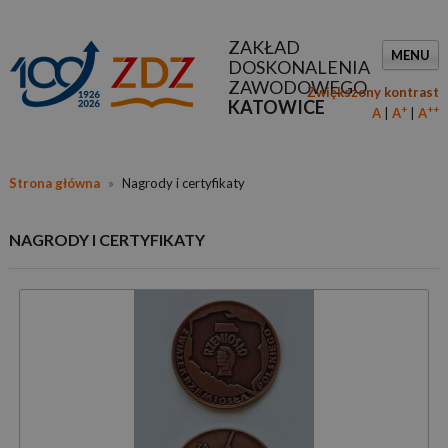
ZAKŁAD
MENU
DOSKONALENIA
ZAWODOWEGO
Zwiększony kontrast
KATOWICE
+
++
A
A
A
Strona główna
»
Nagrody i certyfikaty
NAGRODY I CERTYFIKATY