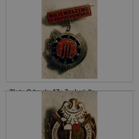
Województwa Bielskiego"
25 września 1984 r. postanowieniem Prezydium
Wojewódzkiej Rady Narodowej w Bielsku-Białej nadano
Zakładowi Doskonalenia Zawodowego odznakę „Za Zasługi
dla Województwa Bielskiego”.
Czytaj dalej »
Złota Odznaka "Za Zasługi dla
Województwa Częstochowskiego"
29 czerwca 1983 r. postanowieniem Prezydium Wojewódzkiej
Rady Narodowej w Częstochowie Zakład Doskonalenia
Zawodowego w Katowicach otrzymał Złotą Odznakę „Za
Zasługi dla Województwa Częstochowskiego”.