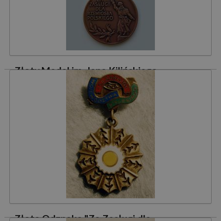
Złoty Medal im. Jana Kilińskiego
Czytaj dalej »
Złota Odznaka "Za Zasługi dla