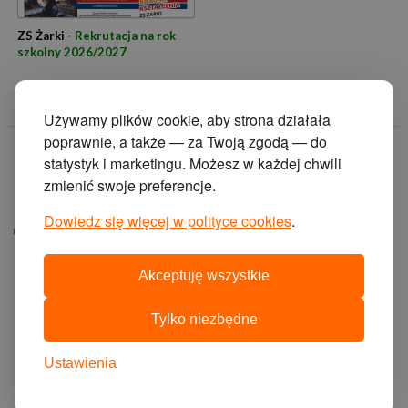
ZS Żarki -
Rekrutacja na rok
szkolny 2026/2027
Używamy plików cookie, aby strona działała
poprawnie, a także — za Twoją zgodą — do
© 2014 Zakład
statystyk i marketingu. Możesz w każdej chwili
Doskonalenia
zmienić swoje preferencje.
Zawodowego w
Katowicach.
Dowiedz się więcej w polityce cookies
.
ul. Krasińskiego 2, 40-
019 Katowice
Akceptuję wszystkie
projekt i wykonanie:
agencja interaktywna
Tylko niezbędne
cyberstudio
cms:
abeon
Ustawienia