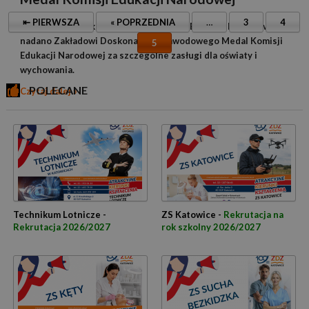
⇤ PIERWSZA
« POPRZEDNIA
…
3
4
14.10.1973 r. z okazji 200-lecia Komisji Edukacji Narodowej
nadano Zakładowi Doskonalenia Zawodowego Medal Komisji
5
Edukacji Narodowej za szczególne zasługi dla oświaty i
wychowania.
POLECANE
Czytaj dalej »
Technikum Lotnicze -
ZS Katowice -
Rekrutacja na
Rekrutacja 2026/2027
rok szkolny 2026/2027