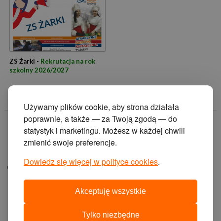
ZS Żarki -
Rekrutacja na rok
szkolny 2026/2027
Używamy plików cookie, aby strona działała
poprawnie, a także — za Twoją zgodą — do
© 2014 Zakład
statystyk i marketingu. Możesz w każdej chwili
Doskonalenia
zmienić swoje preferencje.
Zawodowego w
Katowicach.
Dowiedz się więcej w polityce cookies
.
ul. Krasińskiego 2, 40-
019 Katowice
Akceptuję wszystkie
projekt i wykonanie:
agencja interaktywna
Tylko niezbędne