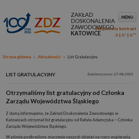
ZAKŁAD
MENU
DOSKONALENIA
ZAWODOWEGO
Zwiększony kontrast
KATOWICE
+
++
A
A
A
Strona główna
»
Aktualności
»
List Gratulacyjny
LIST GRATULACYJNY
27.08.2025
Otrzymaliśmy list gratulacyjny od Członka
Zarządu Województwa Śląskiego
Z dumą informujemy, że Zakład Doskonalenia Zawodowego w
Katowicach otrzymał list gratulacyjny od Rafała Adamczyka – Członka
Zarządu Województwa Śląskiego.
W piśmie podkreślono znaczenie naszych działań na rzecz wspierania