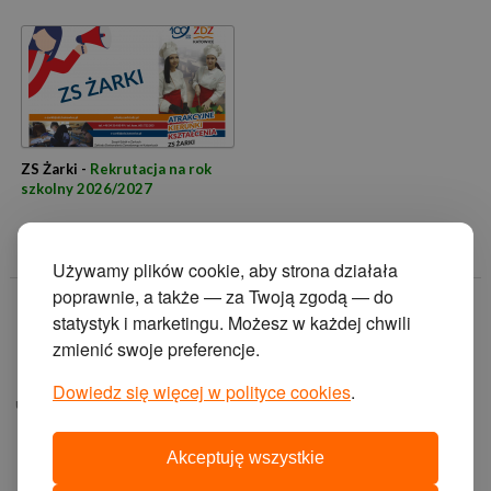
ZS Żarki -
Rekrutacja na rok
szkolny 2026/2027
Używamy plików cookie, aby strona działała
poprawnie, a także — za Twoją zgodą — do
© 2014 Zakład
statystyk i marketingu. Możesz w każdej chwili
Doskonalenia
zmienić swoje preferencje.
Zawodowego w
Katowicach.
Dowiedz się więcej w polityce cookies
.
ul. Krasińskiego 2, 40-
019 Katowice
Akceptuję wszystkie
projekt i wykonanie: