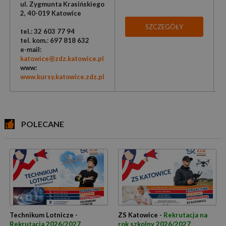
ul. Zygmunta Krasińskiego
2, 40-019 Katowice
SZCZEGÓŁY
tel.: 32 603 77 94
tel. kom.: 697 818 632
e-mail:
katowice@zdz.katowice.pl
www:
www.kursy.katowice.zdz.pl
POLECANE
Technikum Lotnicze -
ZS Katowice -
Rekrutacja na
Rekrutacja 2026/2027
rok szkolny 2026/2027