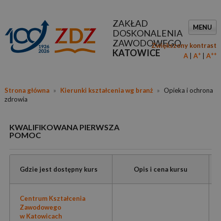
ZAKŁAD
MENU
DOSKONALENIA
ZAWODOWEGO
Zwiększony kontrast
KATOWICE
+
++
A
A
A
Strona główna
»
Kierunki kształcenia wg branż
»
Opieka i ochrona
zdrowia
KWALIFIKOWANA PIERWSZA
POMOC
Gdzie jest dostępny kurs
Opis i cena kursu
Centrum Kształcenia
Zawodowego
w Katowicach