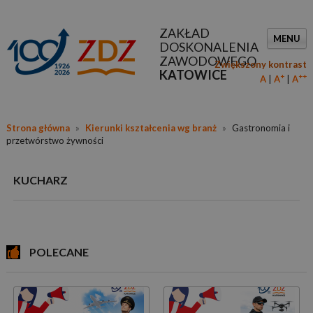
ZAKŁAD
MENU
DOSKONALENIA
ZAWODOWEGO
Zwiększony kontrast
KATOWICE
+
++
A
A
A
Strona główna
»
Kierunki kształcenia wg branż
»
Gastronomia i
przetwórstwo żywności
KUCHARZ
POLECANE