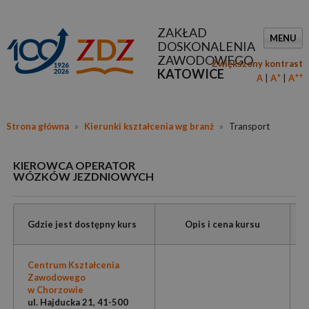
ZAKŁAD
MENU
DOSKONALENIA
ZAWODOWEGO
Zwiększony kontrast
KATOWICE
+
++
A
A
A
Strona główna
»
Kierunki kształcenia wg branż
»
Transport
KIEROWCA OPERATOR
WÓZKÓW JEZDNIOWYCH
Gdzie jest dostępny kurs
Opis i cena kursu
Centrum Kształcenia
Zawodowego
w Chorzowie
ul. Hajducka 21, 41-500