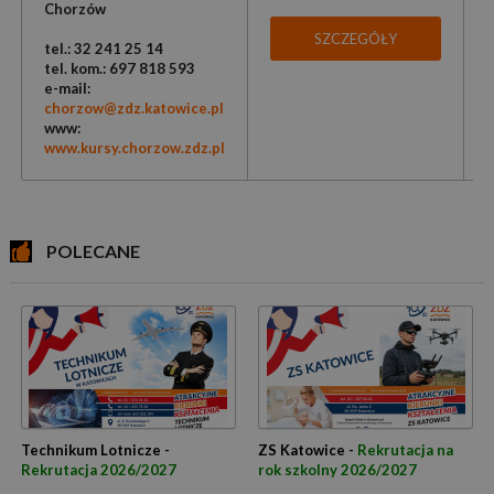
Chorzów
SZCZEGÓŁY
tel.: 32 241 25 14
tel. kom.: 697 818 593
e-mail:
chorzow@zdz.katowice.pl
www:
www.kursy.chorzow.zdz.pl
POLECANE
Technikum Lotnicze -
ZS Katowice -
Rekrutacja na
Rekrutacja 2026/2027
rok szkolny 2026/2027