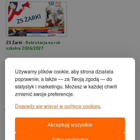
ZS Żarki -
Rekrutacja na rok
szkolny 2026/2027
Używamy plików cookie, aby strona działała
poprawnie, a także — za Twoją zgodą — do
© 2014 Zakład
statystyk i marketingu. Możesz w każdej chwili
Doskonalenia
zmienić swoje preferencje.
Zawodowego w
Katowicach.
Dowiedz się więcej w polityce cookies
.
ul. Krasińskiego 2, 40-
019 Katowice
Akceptuję wszystkie
projekt i wykonanie:
agencja interaktywna
Tylko niezbędne