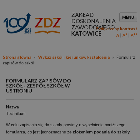
ZAKŁAD
MENU
DOSKONALENIA
ZAWODOWEGO
Zwiększony kontrast
KATOWICE
+
++
A
A
A
Strona główna
»
Wykaz szkół i kierunków kształcenia
»
Formularz
zapisów do szkół
FORMULARZ ZAPISÓW DO
SZKÓŁ - ZESPÓŁ SZKÓŁ W
USTRONIU
Nazwa
Technikum
W celu zapisania się do szkoły prosimy o wypełnienie poniższego
.
formularza, co jest jednoznaczne ze
złożeniem podania do szkoły