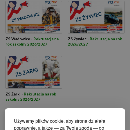
ZS Wadowice -
Rekrutacja na
ZS Żywiec -
Rekrutacja na rok
rok szkolny 2026/2027
2026/2027
ZS Żarki -
Rekrutacja na rok
szkolny 2026/2027
Używamy plików cookie, aby strona działała
poprawnie, a także — za Twoją zgodą — do