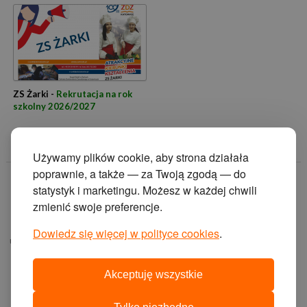
ZS Żarki -
Rekrutacja na rok
szkolny 2026/2027
Używamy plików cookie, aby strona działała
poprawnie, a także — za Twoją zgodą — do
© 2014 Zakład
statystyk i marketingu. Możesz w każdej chwili
Doskonalenia
zmienić swoje preferencje.
Zawodowego w
Katowicach.
Dowiedz się więcej w polityce cookies
.
ul. Krasińskiego 2, 40-
019 Katowice
Akceptuję wszystkie
projekt i wykonanie:
agencja interaktywna