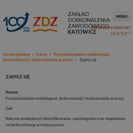
ZAKŁAD
MENU
DOSKONALENIA
ZAWODOWEGO
Zwiększony kontrast
KATOWICE
+
++
A
A
A
Strona główna
»
Kursy
»
Przeciwdziałanie mobbingowi,
dyskryminacji i molestowaniu w pracy
»
Zapisz się
ZAPISZ SIĘ
Nazwa
Przeciwdziałanie mobbingowi, dyskryminacji i molestowaniu w pracy
Cel:
Nabycie umiejętności identyfikowania, zapobiegania oraz reagowania
na dyskryminację w miejscu pracy.