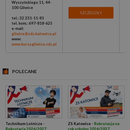
Wyszyńskiego 11, 44-
100 Gliwice
SZCZEGÓŁY
tel.: 32 231-11-81
tel. kom.: 697-818-625
e-mail:
gliwice@zdz.katowice.pl
www:
www.kursy.gliwice.zdz.pl
POLECANE
Technikum Lotnicze -
ZS Katowice -
Rekrutacja na
Rekrutacja 2026/2027
rok szkolny 2026/2027