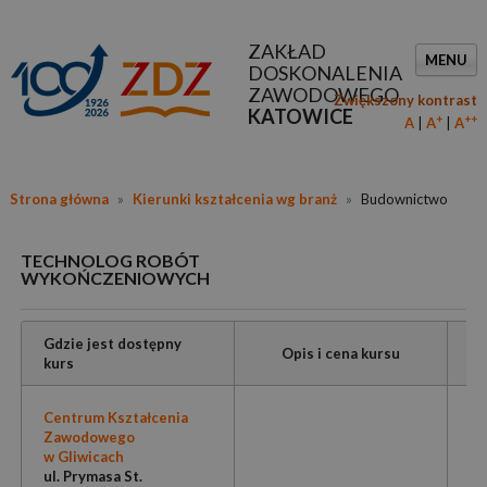
ZAKŁAD
MENU
DOSKONALENIA
ZAWODOWEGO
Zwiększony kontrast
KATOWICE
+
++
A
A
A
Strona główna
»
Kierunki kształcenia wg branż
»
Budownictwo
TECHNOLOG ROBÓT
WYKOŃCZENIOWYCH
Gdzie jest dostępny
Opis i cena kursu
kurs
Centrum Kształcenia
Zawodowego
w Gliwicach
ul. Prymasa St.