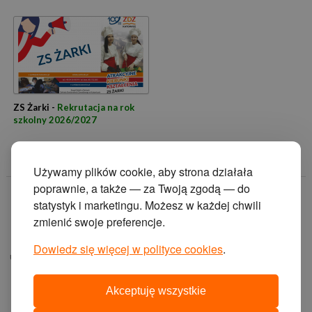
ZS Żarki -
Rekrutacja na rok
szkolny 2026/2027
Używamy plików cookie, aby strona działała
poprawnie, a także — za Twoją zgodą — do
© 2014 Zakład
statystyk i marketingu. Możesz w każdej chwili
Doskonalenia
zmienić swoje preferencje.
Zawodowego w
Katowicach.
Dowiedz się więcej w polityce cookies
.
ul. Krasińskiego 2, 40-
019 Katowice
Akceptuję wszystkie
projekt i wykonanie: