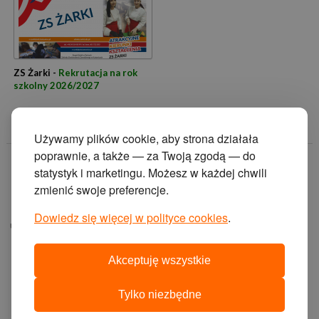
ZS Żarki -
Rekrutacja na rok
szkolny 2026/2027
Używamy plików cookie, aby strona działała
poprawnie, a także — za Twoją zgodą — do
© 2014 Zakład
statystyk i marketingu. Możesz w każdej chwili
Doskonalenia
zmienić swoje preferencje.
Zawodowego w
Katowicach.
Dowiedz się więcej w polityce cookies
.
ul. Krasińskiego 2, 40-
019 Katowice
Akceptuję wszystkie
projekt i wykonanie:
agencja interaktywna
Tylko niezbędne
cyberstudio