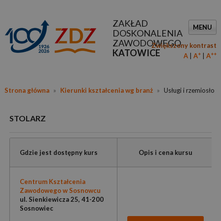
ZAKŁAD
MENU
DOSKONALENIA
ZAWODOWEGO
Zwiększony kontrast
KATOWICE
+
++
A
A
A
Strona główna
»
Kierunki kształcenia wg branż
»
Usługi i rzemiosło
STOLARZ
Gdzie jest dostępny kurs
Opis i cena kursu
Centrum Kształcenia
Zawodowego w Sosnowcu
ul. Sienkiewicza 25, 41-200
Sosnowiec