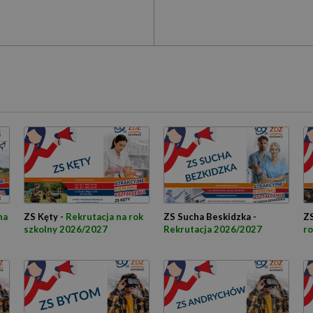
na
ZS Kęty -
Rekrutacja na rok
ZS Sucha Beskidzka -
ZS
szkolny 2026/2027
Rekrutacja 2026/2027
ro