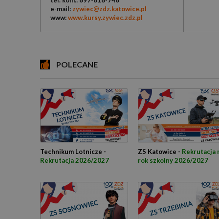
tel. kom.: 697-818-746
e-mail:
zywiec@zdz.katowice.pl
www:
www.kursy.zywiec.zdz.pl
POLECANE
Technikum Lotnicze -
ZS Katowice -
Rekrutacja 
Rekrutacja 2026/2027
rok szkolny 2026/2027