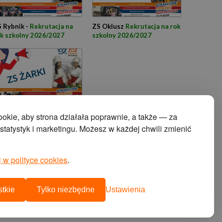
 Rybnik -
Rekrutacja na
ZS Oklusz
Rekrutacja na rok
k szkolny 2026/2027
szkolny 2026/2027
 Żarki -
Rekrutacja na rok
kie, aby strona działała poprawnie, a także — za
zkolny 2026/2027
tatystyk i marketingu. Możesz w każdej chwili zmienić
 w polityce cookies
.
projekt i wykonanie:
agencja interaktywna cyberstudio
cms:
abeon
tkie
Tylko niezbędne
Ustawienia