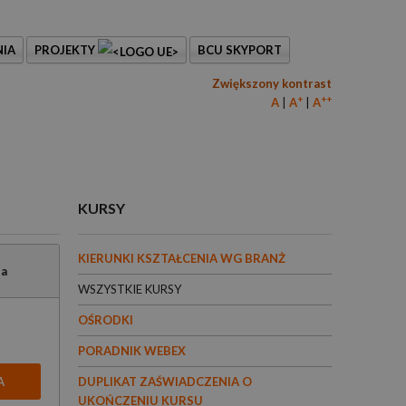
IA
PROJEKTY
BCU SKYPORT
Zwiększony kontrast
+
++
A
A
A
KURSY
KIERUNKI KSZTAŁCENIA WG BRANŻ
ia
WSZYSTKIE KURSY
OŚRODKI
PORADNIK WEBEX
A
DUPLIKAT ZAŚWIADCZENIA O
UKOŃCZENIU KURSU