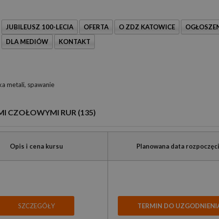
JUBILEUSZ 100-LECIA
OFERTA
O ZDZ KATOWICE
OGŁOSZEN
DLA MEDIÓW
KONTAKT
 metali, spawanie
I CZOŁOWYMI RUR (135)
Opis i cena kursu
Planowana data rozpoczęc
SZCZEGÓŁY
TERMIN DO UZGODNIENI