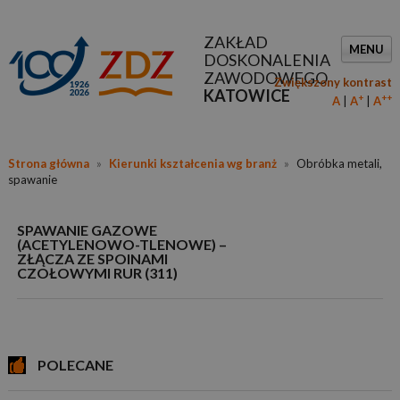
ZAKŁAD
MENU
DOSKONALENIA
ZAWODOWEGO
Zwiększony kontrast
KATOWICE
+
++
A
A
A
Strona główna
»
Kierunki kształcenia wg branż
»
Obróbka metali,
spawanie
SPAWANIE GAZOWE
(ACETYLENOWO-TLENOWE) –
ZŁĄCZA ZE SPOINAMI
CZOŁOWYMI RUR (311)
POLECANE