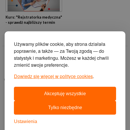
Kurs: "Rejstratorka medyczna"
- sprawdż najbliższy termin
Używamy plików cookie, aby strona działała
poprawnie, a także — za Twoją zgodą — do
© 2014 Zakład
statystyk i marketingu. Możesz w każdej chwili
Doskonalenia
zmienić swoje preferencje.
Zawodowego w
Katowicach.
Dowiedz się więcej w polityce cookies
.
ul. Krasińskiego 2, 40-
019 Katowice
Akceptuję wszystkie
projekt i wykonanie:
agencja interaktywna
Tylko niezbędne
cyberstudio
cms:
abeon
Ustawienia