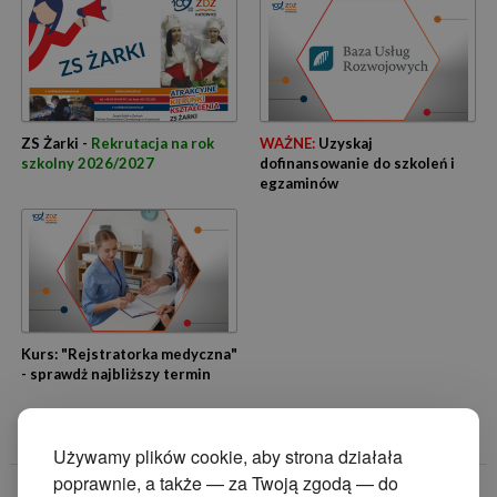
ZS Żarki -
Rekrutacja na rok
WAŻNE:
Uzyskaj
szkolny 2026/2027
dofinansowanie do szkoleń i
egzaminów
Kurs: "Rejstratorka medyczna"
- sprawdż najbliższy termin
Używamy plików cookie, aby strona działała
poprawnie, a także — za Twoją zgodą — do