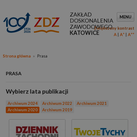
ZAKŁAD
MENU
DOSKONALENIA
ZAWODOWEGO
Zwiększony kontrast
KATOWICE
+
++
A
A
A
Strona główna
»
Prasa
PRASA
Wybierz lata publikacji
Archiwum 2024
Archiwum 2022
Archiwum 2021
Archiwum 2020
Archiwum 2019