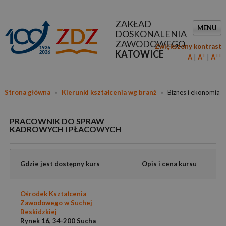
ZAKŁAD
MENU
DOSKONALENIA
ZAWODOWEGO
Zwiększony kontrast
KATOWICE
+
++
A
A
A
Strona główna
»
Kierunki kształcenia wg branż
»
Biznes i ekonomia
PRACOWNIK DO SPRAW
KADROWYCH I PŁACOWYCH
Gdzie jest dostępny kurs
Opis i cena kursu
Ośrodek Kształcenia
Zawodowego w Suchej
Beskidzkiej
Rynek 16, 34-200 Sucha