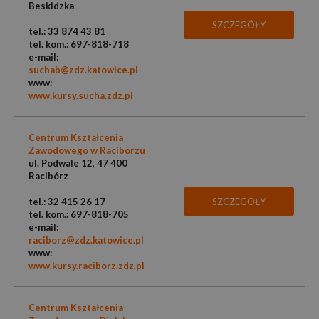
Beskidzka
SZCZEGÓŁY
tel.: 33 874 43 81
tel. kom.: 697-818-718
e-mail:
suchab@zdz.katowice.pl
www:
www.kursy.sucha.zdz.pl
Centrum Kształcenia
Zawodowego w Raciborzu
ul. Podwale 12, 47 400
Racibórz
tel.: 32 415 26 17
SZCZEGÓŁY
tel. kom.: 697-818-705
e-mail:
raciborz@zdz.katowice.pl
www:
www.kursy.raciborz.zdz.pl
Centrum Kształcenia