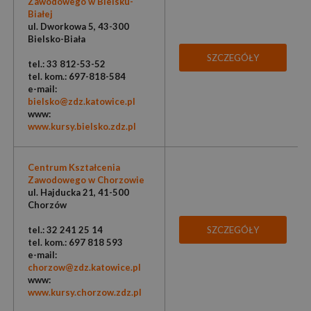
Zawodowego w Bielsku-
Białej
ul. Dworkowa 5, 43-300
Bielsko-Biała
SZCZEGÓŁY
tel.: 33 812-53-52
tel. kom.: 697-818-584
e-mail:
bielsko@zdz.katowice.pl
www:
www.kursy.bielsko.zdz.pl
Centrum Kształcenia
Zawodowego w Chorzowie
ul. Hajducka 21, 41-500
Chorzów
tel.: 32 241 25 14
SZCZEGÓŁY
tel. kom.: 697 818 593
e-mail:
chorzow@zdz.katowice.pl
www:
www.kursy.chorzow.zdz.pl