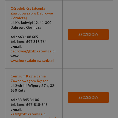
Ośrodek Kształcenia
Zawodowego w Dąbrowie
Górniczej
ul. Kr. Jadwigi 12, 41-300
Dąbrowa Górnicza
SZCZEGÓŁY
tel.: 663 108 605
tel. kom.: 697 818 764
e-mail:
dabrowag@zdz.katowice.pl
www:
www.kursy.dabrowa.zdz.pl
Centrum Kształcenia
Zawodowego w Kętach
ul. Żwirki i Wigury 27 b, 32-
650 Kęty
SZCZEGÓŁY
tel.: 33 845 31 06
tel. kom.: 697-818-645
e-mail:
kety@zdz.katowice.pl