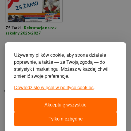
ZS Żarki -
Rekrutacja na rok
szkolny 2026/2027
Używamy plików cookie, aby strona działała
poprawnie, a także — za Twoją zgodą — do
© 2014 Zakład
statystyk i marketingu. Możesz w każdej chwili
Doskonalenia
zmienić swoje preferencje.
Zawodowego w
Katowicach.
Dowiedz się więcej w polityce cookies
.
ul. Krasińskiego 2, 40-
019 Katowice
Akceptuję wszystkie
projekt i wykonanie:
agencja interaktywna
Tylko niezbędne
cyberstudio
cms:
abeon