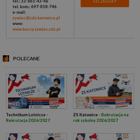
tel.: 33-861-43-46
SZCZEGÓŁY
tel. kom.: 697-818-746
e-mail:
zywiec@zdz.katowice.pl
www:
www.kursy.zywiec.zdz.pl
POLECANE
Technikum Lotnicze -
ZS Katowice -
Rekrutacja na
Rekrutacja 2026/2027
rok szkolny 2026/2027