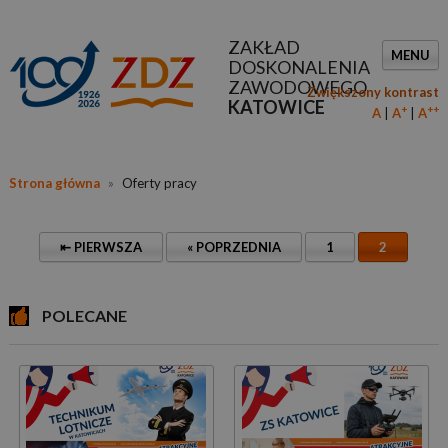
ZAKŁAD
MENU
DOSKONALENIA
ZAWODOWEGO
Zwiększony kontrast
KATOWICE
+
++
A
A
A
Strona główna
»
Oferty pracy
⇤ PIERWSZA
« POPRZEDNIA
1
2
POLECANE