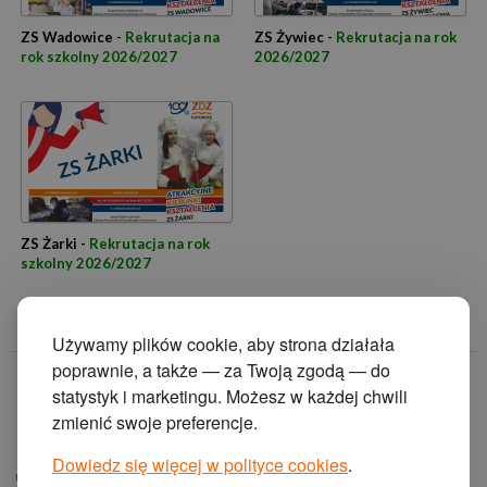
ZS Wadowice -
Rekrutacja na
ZS Żywiec -
Rekrutacja na rok
rok szkolny 2026/2027
2026/2027
ZS Żarki -
Rekrutacja na rok
szkolny 2026/2027
Używamy plików cookie, aby strona działała
poprawnie, a także — za Twoją zgodą — do
© 2014 Zakład
statystyk i marketingu. Możesz w każdej chwili
Doskonalenia
zmienić swoje preferencje.
Zawodowego w
Katowicach.
Dowiedz się więcej w polityce cookies
.
ul. Krasińskiego 2, 40-