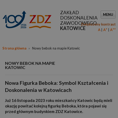
ZAKŁAD
MENU
DOSKONALENIA
ZAWODOWEGO
Zwiększony kontrast
KATOWICE
+
++
A
A
A
Strona główna
»
Nowy bebok na mapie Katowic
NOWY BEBOK NA MAPIE
KATOWIC
Nowa Figurka Beboka: Symbol Kształcenia i
Doskonalenia w Katowicach
Już 16 listopada 2023 roku mieszkańcy Katowic będą mieli
okazję powitać kolejną figurkę Beboka, która pojawi się
przed głównym budynkiem ZDZ Katowice.