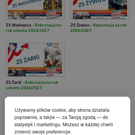
ZS Wadowice -
Rekrutacja na
ZS Żywiec -
Rekrutacja na rok
rok szkolny 2026/2027
2026/2027
ZS Żarki -
Rekrutacja na rok
szkolny 2026/2027
Używamy plików cookie, aby strona działała
poprawnie, a także — za Twoją zgodą — do
© 2014 Zakład
statystyk i marketingu. Możesz w każdej chwili
Doskonalenia
zmienić swoje preferencje.
Zawodowego w