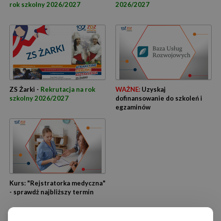
rok szkolny 2026/2027
2026/2027
ZS Żarki -
Rekrutacja na rok
WAŻNE:
Uzyskaj
szkolny 2026/2027
dofinansowanie do szkoleń i
egzaminów
Kurs: "Rejstratorka medyczna"
- sprawdż najbliższy termin