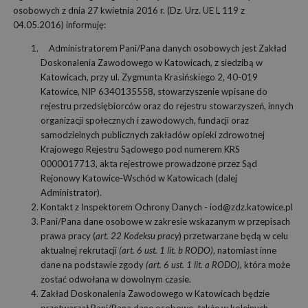
osobowych z dnia 27 kwietnia 2016 r. (Dz. Urz. UE L 119 z
04.05.2016) informuję:
Administratorem Pani/Pana danych osobowych jest Zakład
Doskonalenia Zawodowego w Katowicach, z siedzibą w
Katowicach, przy ul. Zygmunta Krasińskiego 2, 40-019
Katowice, NIP 6340135558, stowarzyszenie wpisane do
rejestru przedsiębiorców oraz do rejestru stowarzyszeń, innych
organizacji społecznych i zawodowych, fundacji oraz
samodzielnych publicznych zakładów opieki zdrowotnej
Krajowego Rejestru Sądowego pod numerem KRS
0000017713, akta rejestrowe prowadzone przez Sąd
Rejonowy Katowice-Wschód w Katowicach (dalej
Administrator).
Kontakt z Inspektorem Ochrony Danych - iod@zdz.katowice.pl
Pani/Pana dane osobowe w zakresie wskazanym w przepisach
prawa pracy (
art. 22 Kodeksu pracy
) przetwarzane będą w celu
aktualnej rekrutacji
(art. 6 ust. 1 lit. b RODO)
, natomiast inne
dane na podstawie zgody
(art. 6 ust. 1 lit. a RODO)
, która może
zostać odwołana w dowolnym czasie.
Zakład Doskonalenia Zawodowego w Katowicach będzie
przetwarzał Pani/Pana dane osobowe, także w kolejnych