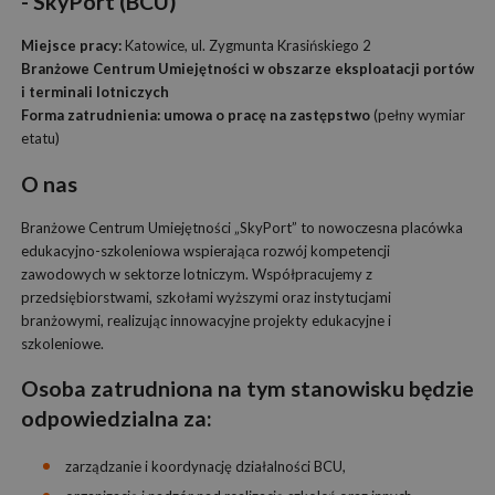
- SkyPort (BCU)
Miejsce pracy:
Katowice, ul. Zygmunta Krasińskiego 2
Branżowe Centrum Umiejętności w obszarze eksploatacji portów
i terminali lotniczych
Forma zatrudnienia:
umowa o pracę na zastępstwo
(pełny wymiar
etatu)
O nas
Branżowe Centrum Umiejętności „SkyPort” to nowoczesna placówka
edukacyjno-szkoleniowa wspierająca rozwój kompetencji
zawodowych w sektorze lotniczym. Współpracujemy z
przedsiębiorstwami, szkołami wyższymi oraz instytucjami
branżowymi, realizując innowacyjne projekty edukacyjne i
szkoleniowe.
Osoba zatrudniona na tym stanowisku będzie
odpowiedzialna za:
zarządzanie i koordynację działalności BCU,