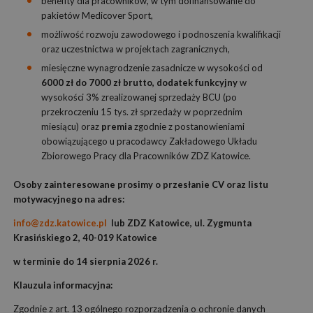
benefity dla pracowników, w tym dofinansowanie do
pakietów Medicover Sport,
możliwość rozwoju zawodowego i podnoszenia kwalifikacji
oraz uczestnictwa w projektach zagranicznych,
miesięczne wynagrodzenie zasadnicze w wysokości od
6000 zł do 7000 zł brutto, dodatek funkcyjny
w
wysokości 3% zrealizowanej sprzedaży BCU (po
przekroczeniu 15 tys. zł sprzedaży w poprzednim
miesiącu) oraz
premia
zgodnie z postanowieniami
obowiązującego u pracodawcy Zakładowego Układu
Zbiorowego Pracy dla Pracowników ZDZ Katowice.
Osoby zainteresowane prosimy o przesłanie CV oraz listu
motywacyjnego na adres:
info@zdz.katowice.pl
lub ZDZ Katowice, ul. Zygmunta
Krasińskiego 2, 40-019 Katowice
w terminie do 14
sierpnia 2026 r.
Klauzula informacyjna:
Zgodnie z art. 13 ogólnego rozporządzenia o ochronie danych