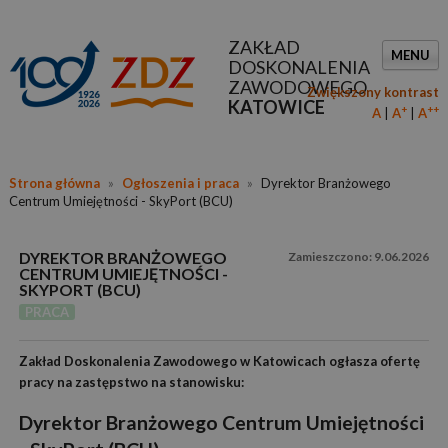
ZAKŁAD
MENU
DOSKONALENIA
ZAWODOWEGO
Zwiększony kontrast
KATOWICE
+
++
A
A
A
Strona główna
»
Ogłoszenia i praca
»
Dyrektor Branżowego
Centrum Umiejętności - SkyPort (BCU)
DYREKTOR BRANŻOWEGO
9.06.2026
CENTRUM UMIEJĘTNOŚCI -
SKYPORT (BCU)
PRACA
Zakład Doskonalenia Zawodowego w Katowicach
ogłasza ofertę
pracy na zastępstwo na stanowisku:
Dyrektor Branżowego Centrum Umiejętności