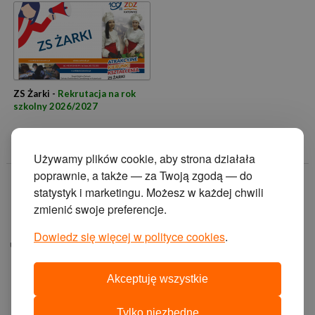
ZS Żarki -
Rekrutacja na rok
szkolny 2026/2027
Używamy plików cookie, aby strona działała
poprawnie, a także — za Twoją zgodą — do
© 2014 Zakład
statystyk i marketingu. Możesz w każdej chwili
Doskonalenia
zmienić swoje preferencje.
Zawodowego w
Katowicach.
Dowiedz się więcej w polityce cookies
.
ul. Krasińskiego 2, 40-
019 Katowice
Akceptuję wszystkie
projekt i wykonanie:
agencja interaktywna
Tylko niezbędne