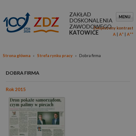
ZAKŁAD
MENU
DOSKONALENIA
ZAWODOWEGO
Zwiększony kontrast
KATOWICE
+
++
A
A
A
Strona główna
»
Strefa rynku pracy
»
Dobra firma
DOBRA FIRMA
Rok 2015