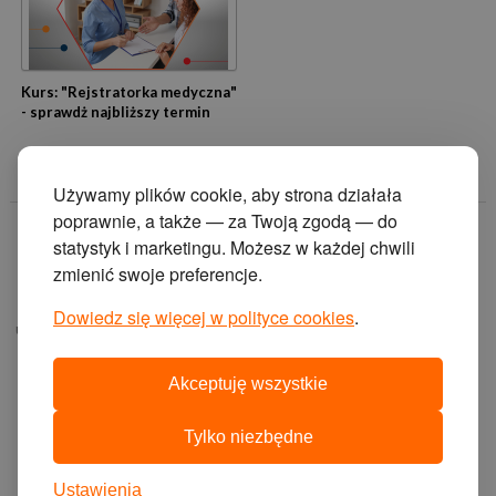
Kurs: "Rejstratorka medyczna"
- sprawdż najbliższy termin
Używamy plików cookie, aby strona działała
poprawnie, a także — za Twoją zgodą — do
© 2014 Zakład
statystyk i marketingu. Możesz w każdej chwili
Doskonalenia
zmienić swoje preferencje.
Zawodowego w
Katowicach.
Dowiedz się więcej w polityce cookies
.
ul. Krasińskiego 2, 40-
019 Katowice
Akceptuję wszystkie
projekt i wykonanie:
agencja interaktywna
Tylko niezbędne
cyberstudio
cms:
abeon
Ustawienia