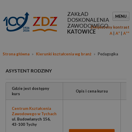
ZAKŁAD
MENU
DOSKONALENIA
ZAWODOWEGO
Zwiększony kontrast
KATOWICE
+
++
A
A
A
Strona główna
»
Kierunki kształcenia wg branż
»
Pedagogika
ASYSTENT RODZINY
Gdzie jest dostępny
Opis i cena kursu
kurs
Centrum Kształcenia
Zawodowego w Tychach
ul. Budowlanych 156,
43-100 Tychy