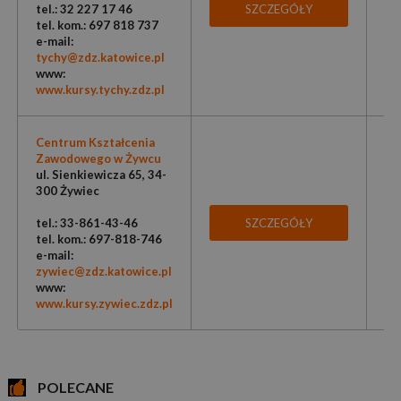
tel.: 32 227 17 46
SZCZEGÓŁY
tel. kom.: 697 818 737
e-mail:
tychy@zdz.katowice.pl
www:
www.kursy.tychy.zdz.pl
Centrum Kształcenia
Zawodowego w Żywcu
ul. Sienkiewicza 65, 34-
300 Żywiec
tel.: 33-861-43-46
SZCZEGÓŁY
tel. kom.: 697-818-746
e-mail:
zywiec@zdz.katowice.pl
www:
www.kursy.zywiec.zdz.pl
POLECANE