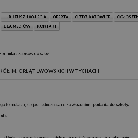
JUBILEUSZ 100-LECIA
OFERTA
O ZDZ KATOWICE
OGŁOSZEN
DLA MEDIÓW
KONTAKT
Formularz zapisów do szkół
ZKÓŁ IM. ORLĄT LWOWSKICH W TYCHACH
.
ego formularza, co jest jednoznaczne ze
złożeniem podania do szkoły
nia.
t z Państwem w celu podjęcia dalszych działań związanych z rekrutacją.