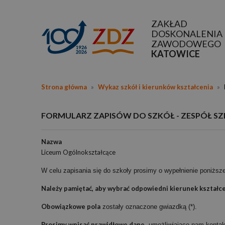
ZAKŁAD
DOSKONALENIA
ZAWODOWEGO
KATOWICE
Strona główna
»
Wykaz szkół i kierunków kształcenia
»
FORMULARZ ZAPISÓW DO SZKÓŁ - ZESPÓŁ S
Nazwa
Liceum Ogólnokształcące
W celu zapisania się do szkoły prosimy o wypełnienie poniższ
Należy pamiętać, aby wybrać odpowiedni kierunek kształce
Obowiązkowe pola
zostały oznaczone gwiazdką (*).
Prosimy wpisać prawidłowe dane
, umożliwiające nam kontak