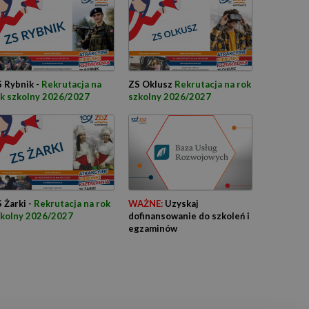
 Rybnik -
Rekrutacja na
ZS Oklusz
Rekrutacja na rok
k szkolny 2026/2027
szkolny 2026/2027
 Żarki -
Rekrutacja na rok
WAŻNE:
Uzyskaj
zkolny 2026/2027
dofinansowanie do szkoleń i
egzaminów