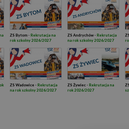
na
ZS Bytom -
Rekrutacja na
ZS Andrychów -
Rekrutacja
ZS
rok szkolny 2026/2027
na rok szkolny 2026/2027
ro
ok
ZS Wadowice -
Rekrutacja
ZS Żywiec -
Rekrutacja na
ZS
na rok szkolny 2026/2027
rok 2026/2027
s